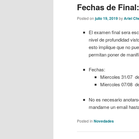
Fechas de Final
Posted on
julio 19, 2019
by
Ariel C
El examen final sera escr
nivel de profundidad vist
esto implique que no pue
permitan poner de manifi
Fechas:
Miercoles 31/07 d
Miercoles 07/08 d
No es necesario anotar
mandame un email hasta e
Posted in
Novedades