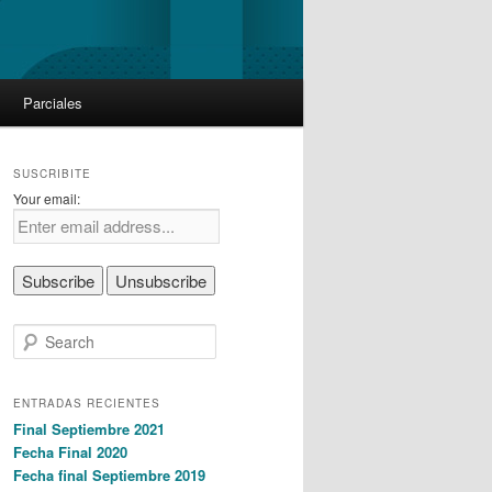
Parciales
SUSCRIBITE
Your email:
S
e
a
r
ENTRADAS RECIENTES
c
Final Septiembre 2021
h
Fecha Final 2020
Fecha final Septiembre 2019