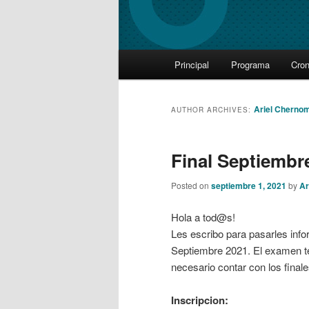
Main
Principal
Programa
Cro
Skip
Skip
menu
to
to
Ariel Cherno
AUTHOR ARCHIVES:
primary
secondary
Final Septiembr
content
content
Posted on
septiembre 1, 2021
by
Ar
Hola a tod@s!
Les escribo para pasarles info
Septiembre 2021. El examen te
necesario contar con los final
Inscripcion: