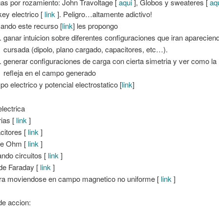
as por rozamiento: John Travoltage [
aqui
], Globos y sweateres [
aq
ey electrico [
link
]. Peligro…altamente adictivo!
izando este recurso [
link
] les propongo
ganar intuicion sobre diferentes configuraciones que iran apareciend
cursada (dipolo, plano cargado, capacitores, etc…).
generar configuraciones de carga con cierta simetria y ver como l
refleja en el campo generado
o electrico y potencial electrostatico [
link
]
electrica
rias [
link
]
citores [
link
]
de Ohm [
link
]
ndo circuitos [
link
]
de Faraday [
link
]
ra moviendose en campo magnetico no uniforme [
link
]
de accion: