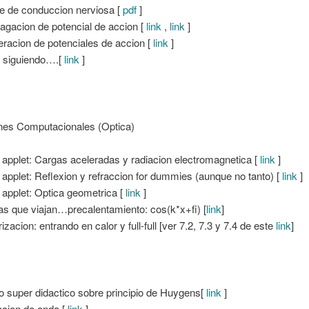
e de conduccion nerviosa [
pdf
]
agacion de potencial de accion [
link
,
link
]
racion de potenciales de accion [
link
]
i siguiendo….[
link
]
nes Computacionales (Optica)
 applet: Cargas aceleradas y radiacion electromagnetica [
link
]
 applet: Reflexion y refraccion for dummies (aunque no tanto) [
link
]
 applet: Optica geometrica [
link
]
s que viajan…precalentamiento: cos(k*x+fi) [
link
]
izacion: entrando en calor y full-full [ver 7.2, 7.3 y 7.4 de este
link
]
o super didactico sobre principio de Huygens[
link
]
cion de onda [
link
]