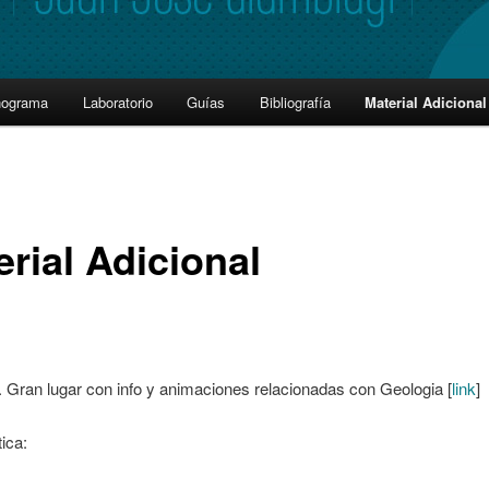
nograma
Laboratorio
Guías
Bibliografía
Material Adicional
erial Adicional
. Gran lugar con info y animaciones relacionadas con Geologia [
link
]
tica: