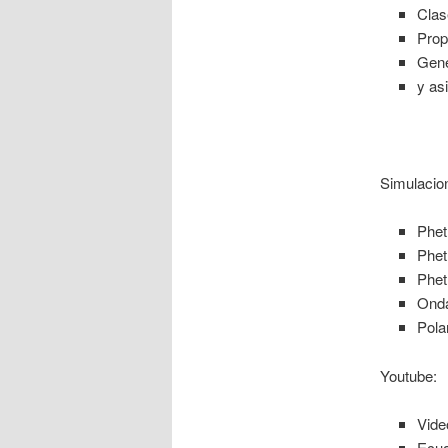
Clas
Prop
Gene
y as
Simulacio
Phet
Phet
Phet
Onda
Polar
Youtube:
Vide
Ecua