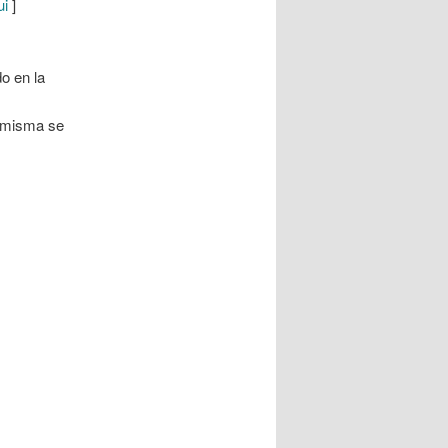
ui
]
o en la
a misma se