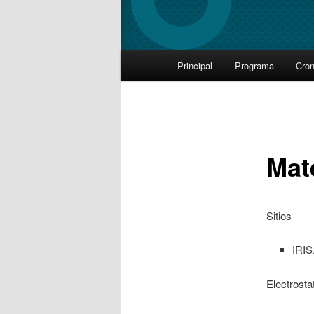
Main
Principal
Programa
Cro
Skip
menu
to
primary
Mat
content
Sitios
IRIS
Electrosta