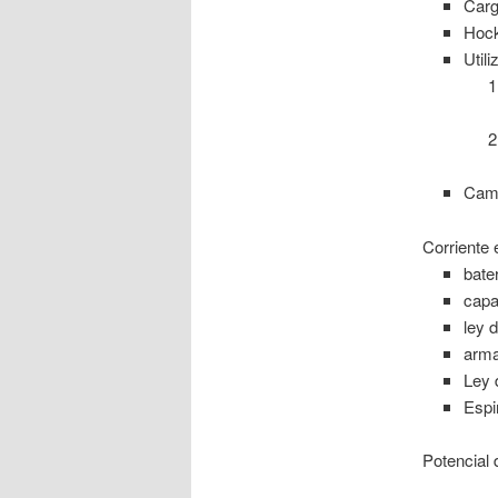
Carg
Hock
Util
Camp
Corriente 
bate
capa
ley 
arma
Ley 
Espi
Potencial 