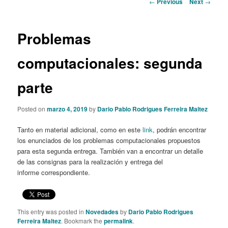
Post
←
Previous
Next
→
navigation
content
Problemas
computacionales: segunda
parte
Posted on
marzo 4, 2019
by
Dario Pablo Rodrigues Ferreira Maltez
Tanto en material adicional, como en este
link
, podrán encontrar
los enunciados de los problemas computacionales propuestos
para esta segunda entrega. También van a encontrar un detalle
de las consignas para la realización y entrega del
informe correspondiente.
This entry was posted in
Novedades
by
Dario Pablo Rodrigues
Ferreira Maltez
. Bookmark the
permalink
.