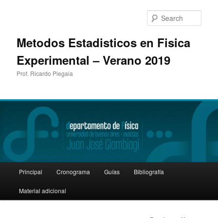
Sear
Metodos Estadisticos en Fisica
Experimental – Verano 2019
Prof. Ricardo Piegaia
Main
Principal
Cronograma
Guías
Bibliografía
Skip
menu
Material adicional
to
primary