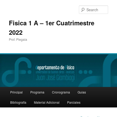
Sear
Fisica 1 A – 1er Cuatrimestre
2022
Prof. Piegaia
Main
Principal
Programa
Cronograma
Guias
Skip
menu
Bibliografía
Material Adicional
Parciales
to
primary