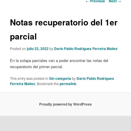
Post
←
Previous
Next
→
navigation
content
Notas recuperatorio del 1er
parcial
Posted on
julio 22, 2022
by
Dario Pablo Rodrigues Ferreira Maltez
En la solapa parciales van a poder encontrar las notas del
recuperatorio del primer parcial.
This entry was posted in
Sin categoría
by
Dario Pablo Rodrigues
Ferreira Maltez
. Bookmark the
permalink
.
Proudly powered by WordPress