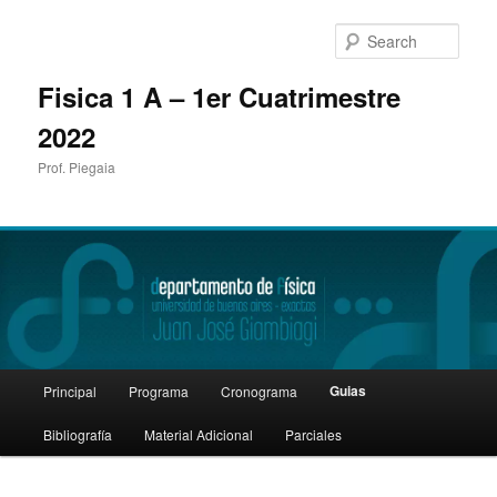
Sear
Fisica 1 A – 1er Cuatrimestre
2022
Prof. Piegaia
Main
Guias
Principal
Programa
Cronograma
Skip
menu
Bibliografía
Material Adicional
Parciales
to
primary