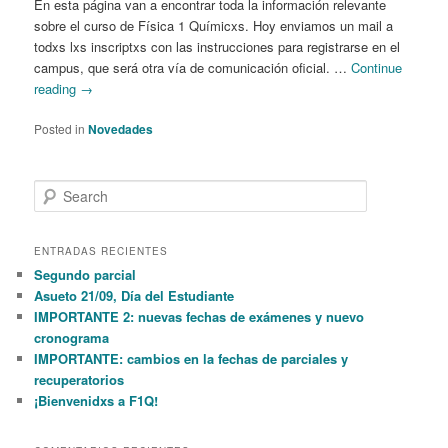
En esta página van a encontrar toda la información relevante
sobre el curso de Física 1 Químicxs. Hoy enviamos un mail a
todxs lxs inscriptxs con las instrucciones para registrarse en el
campus, que será otra vía de comunicación oficial. …
Continue
reading
→
Posted in
Novedades
S
e
a
r
ENTRADAS RECIENTES
c
Segundo parcial
h
Asueto 21/09, Día del Estudiante
IMPORTANTE 2: nuevas fechas de exámenes y nuevo
cronograma
IMPORTANTE: cambios en la fechas de parciales y
recuperatorios
¡Bienvenidxs a F1Q!