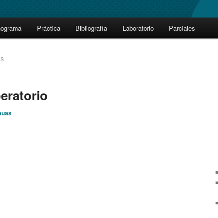
nograma
Práctica
Bibliografía
Laboratorio
Parciales
ES
eratorio
auas