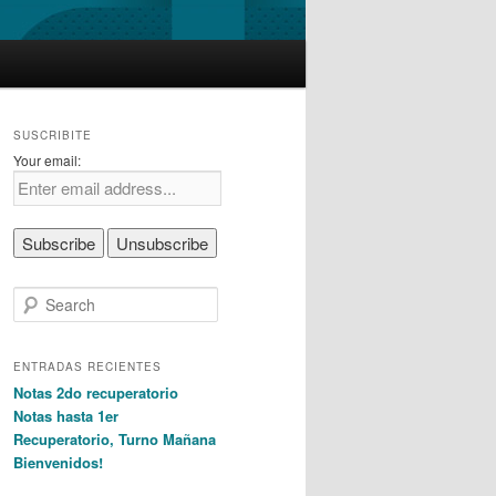
SUSCRIBITE
Your email:
S
e
a
r
ENTRADAS RECIENTES
c
Notas 2do recuperatorio
h
Notas hasta 1er
Recuperatorio, Turno Mañana
Bienvenidos!