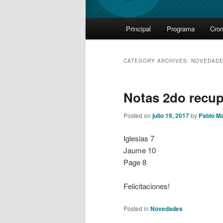
Main
Principal
Programa
Cro
Skip
Skip
menu
to
to
CATEGORY ARCHIVES:
NOVEDAD
primary
secondary
Notas 2do recup
content
content
Posted on
julio 19, 2017
by
Pablo M
Iglesias 7
Jaume 10
Page 8
Felicitaciones!
Posted in
Novedades