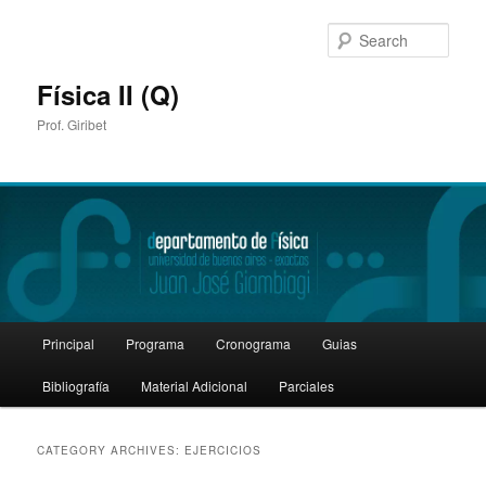
Sear
Física II (Q)
Prof. Giribet
Main
Principal
Programa
Cronograma
Guias
Skip
Skip
menu
Bibliografía
Material Adicional
Parciales
to
to
primary
secondary
CATEGORY ARCHIVES:
EJERCICIOS
content
content