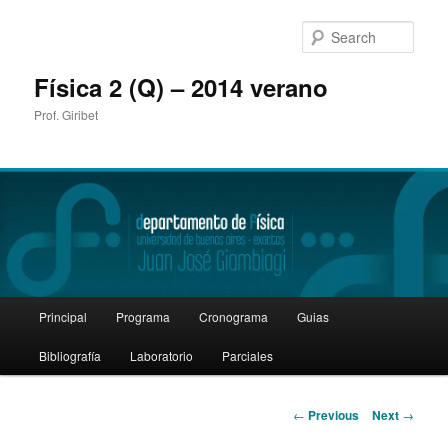
Sear
Física 2 (Q) – 2014 verano
Prof. Giribet
Main
Principal
Programa
Cronograma
Guias
Skip
menu
Bibliografía
Laboratorio
Parciales
to
primary
Post
←
Previous
Next
→
navigation
content