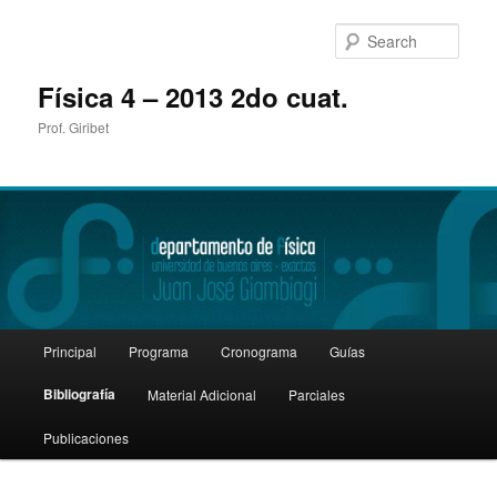
Sear
Física 4 – 2013 2do cuat.
Prof. Giribet
Main
Principal
Programa
Cronograma
Guías
Skip
menu
Bibliografía
Material Adicional
Parciales
to
Publicaciones
primary
content