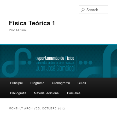
Sear
Física Teórica 1
Prof. Mininni
Main
Principal
Programa
Cronograma
Guias
Skip
Skip
menu
Bibliografía
Material Adicional
Parciales
to
to
primary
secondary
MONTHLY ARCHIVES:
OCTUBRE 2012
content
content