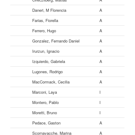
Daneri, M Florencia
A
Farias, Fiorella
A
Ferrero, Hugo
A
Gonzalez, Fernando Daniel
A
Irurzun, Ignacio
A
Izquierdo, Gabriela
A
Lugones, Rodrigo
A
MacCormack, Cecilia
A
Marconi, Laya
I
Montero, Pablo
I
Moretti, Bruno
I
Pedace, Gaston
A
Scornavacche, Marina
A