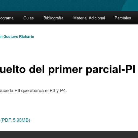
nograma
Guias
Bibliografía
Material Adicional
Parciales
in Gustavo Richarte
elto del primer parcial-PI
ube la PII que abarca el P3 y P4.
(PDF, 5.93MB)