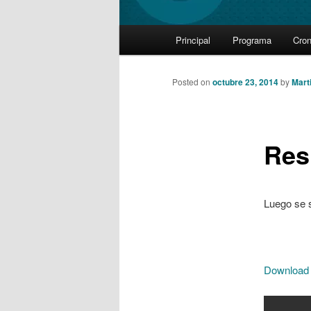
Main
Principal
Programa
Cro
Skip
menu
to
Posted on
octubre 23, 2014
by
Mart
primary
Resu
content
Luego se s
Download 