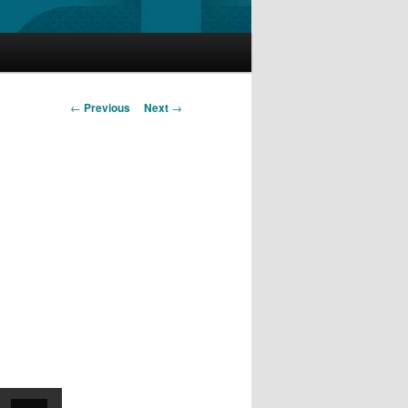
Post
←
Previous
Next
→
navigation