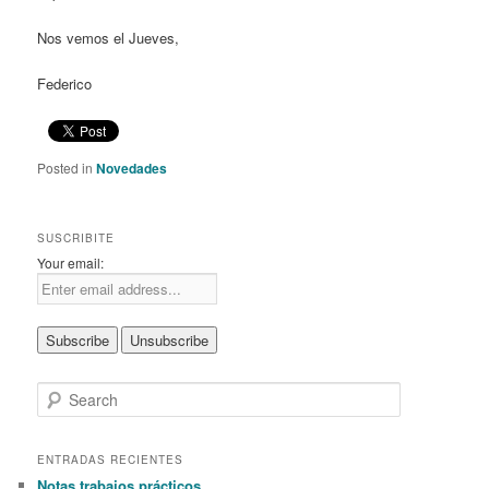
Nos vemos el Jueves,
Federico
Posted in
Novedades
SUSCRIBITE
Your email:
S
e
a
r
ENTRADAS RECIENTES
c
Notas trabajos prácticos