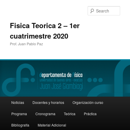
Sear
Fisica Teorica 2 – 1er
cuatrimestre 2020
Prof. Juan Pablo Paz
Main
Noticias
Docentes y horarios
Organización curso
Skip
Skip
menu
Programa
Cronograma
Teórica
Práctica
to
to
Bibliografía
Material Adicional
primary
secondary