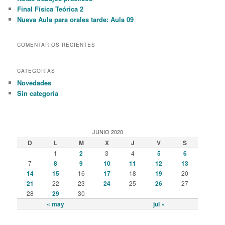
h
Final Física Teórica 2
Nueva Aula para orales tarde: Aula 09
COMENTARIOS RECIENTES
CATEGORÍAS
Novedades
Sin categoría
JUNIO 2020
D
L
M
X
J
V
S
1
2
3
4
5
6
7
8
9
10
11
12
13
14
15
16
17
18
19
20
21
22
23
24
25
26
27
28
29
30
« may
jul »