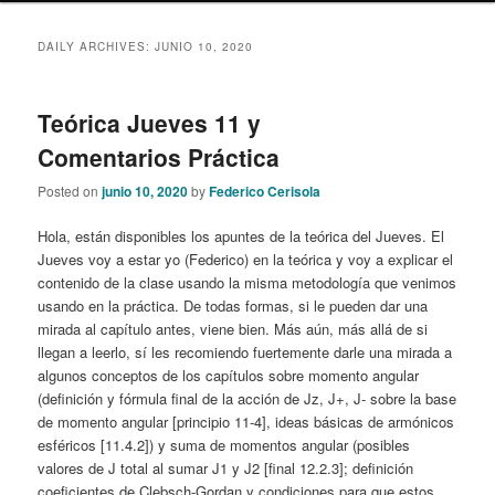
content
content
DAILY ARCHIVES:
JUNIO 10, 2020
Teórica Jueves 11 y
Comentarios Práctica
Posted on
junio 10, 2020
by
Federico Cerisola
Hola, están disponibles los apuntes de la teórica del Jueves. El
Jueves voy a estar yo (Federico) en la teórica y voy a explicar el
contenido de la clase usando la misma metodología que venimos
usando en la práctica. De todas formas, si le pueden dar una
mirada al capítulo antes, viene bien. Más aún, más allá de si
llegan a leerlo, sí les recomiendo fuertemente darle una mirada a
algunos conceptos de los capítulos sobre momento angular
(definición y fórmula final de la acción de Jz, J+, J- sobre la base
de momento angular [principio 11-4], ideas básicas de armónicos
esféricos [11.4.2]) y suma de momentos angular (posibles
valores de J total al sumar J1 y J2 [final 12.2.3]; definición
coeficientes de Clebsch-Gordan y condiciones para que estos