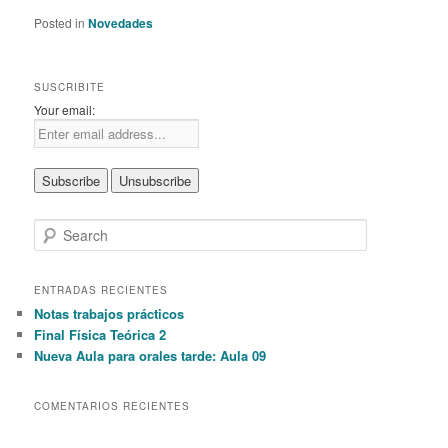
Posted in
Novedades
SUSCRIBITE
Your email:
S
e
a
r
ENTRADAS RECIENTES
c
Notas trabajos prácticos
h
Final Física Teórica 2
Nueva Aula para orales tarde: Aula 09
COMENTARIOS RECIENTES