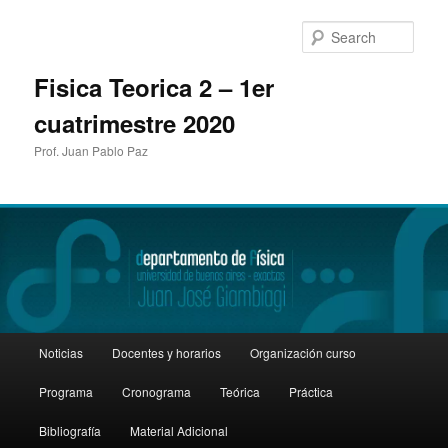
Sear
Fisica Teorica 2 – 1er
cuatrimestre 2020
Prof. Juan Pablo Paz
Main
Noticias
Docentes y horarios
Organización curso
Skip
Skip
menu
Programa
Cronograma
Teórica
Práctica
to
to
Bibliografía
Material Adicional
primary
secondary