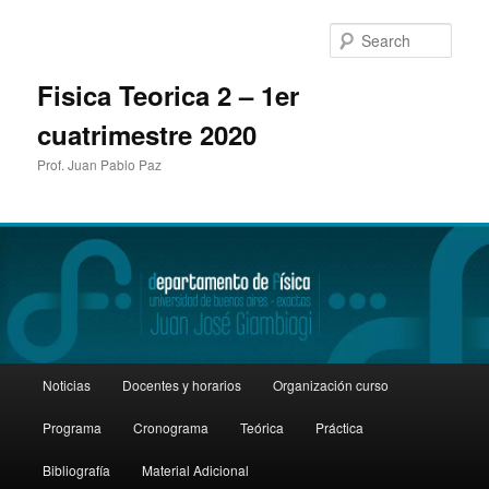
Sear
Fisica Teorica 2 – 1er
cuatrimestre 2020
Prof. Juan Pablo Paz
Main
Noticias
Docentes y horarios
Organización curso
Skip
menu
Programa
Cronograma
Teórica
Práctica
to
Bibliografía
Material Adicional
primary