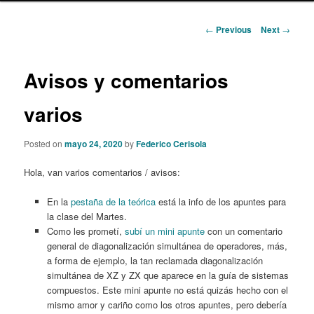
content
Post
←
Previous
Next
→
navigation
Avisos y comentarios
varios
Posted on
mayo 24, 2020
by
Federico Cerisola
Hola, van varios comentarios / avisos:
En la
pestaña de la teórica
está la info de los apuntes para
la clase del Martes.
Como les prometí,
subí un mini apunte
con un comentario
general de diagonalización simultánea de operadores, más,
a forma de ejemplo, la tan reclamada diagonalización
simultánea de XZ y ZX que aparece en la guía de sistemas
compuestos. Este mini apunte no está quizás hecho con el
mismo amor y cariño como los otros apuntes, pero debería