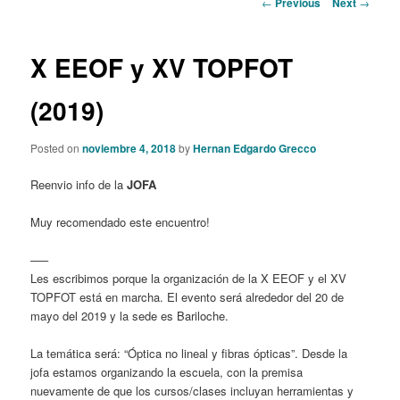
Post
←
Previous
Next
→
navigation
content
X EEOF y XV TOPFOT
(2019)
Posted on
noviembre 4, 2018
by
Hernan Edgardo Grecco
Reenvio info de la
JOFA
Muy recomendado este encuentro!
—–
Les escribimos porque la organización de la X EEOF y el XV
TOPFOT está en marcha. El evento será alrededor del 20 de
mayo del 2019 y la sede es Bariloche.
La temática será: “Óptica no lineal y fibras ópticas”. Desde la
jofa estamos organizando la escuela, con la premisa
nuevamente de que los cursos/clases incluyan herramientas y