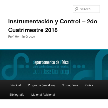
Sear
Instrumentación y Control – 2do
Cuatrimestre 2018
Prof. Hernán Grecco
Main
Principal
Programa (tentativo)
Cronograma
Guias
Skip
menu
Bibliografía
Material Adicional
to
primary