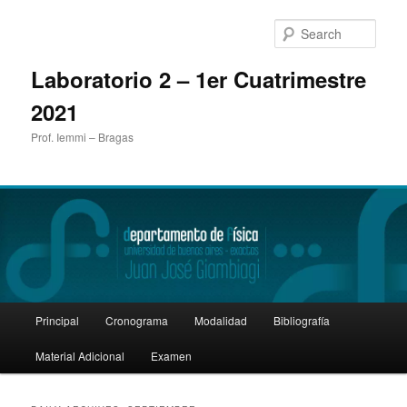
Sear
Laboratorio 2 – 1er Cuatrimestre
2021
Prof. Iemmi – Bragas
Main
Principal
Cronograma
Modalidad
Bibliografía
Skip
Skip
menu
Material Adicional
Examen
to
to
primary
secondary