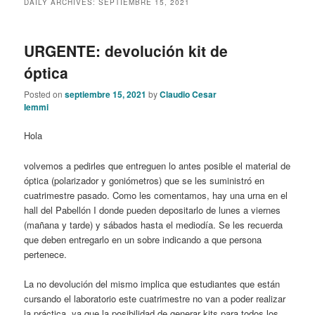
DAILY ARCHIVES:
SEPTIEMBRE 15, 2021
content
content
URGENTE: devolución kit de
óptica
Posted on
septiembre 15, 2021
by
Claudio Cesar
Iemmi
Hola
volvemos a pedirles que entreguen lo antes posible el material de
óptica (polarizador y goniómetros) que se les suministró en
cuatrimestre pasado. Como les comentamos, hay una urna en el
hall del Pabellón I donde pueden depositarlo de lunes a viernes
(mañana y tarde) y sábados hasta el mediodía. Se les recuerda
que deben entregarlo en un sobre indicando a que persona
pertenece.
La no devolución del mismo implica que estudiantes que están
cursando el laboratorio este cuatrimestre no van a poder realizar
la práctica, ya que la posibilidad de generar kits para todos los