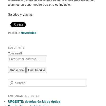
alumnos un cuatrimestre tras otro es inviable.
Saludos y gracias
Posted in
Novedades
SUSCRIBITE
Your email:
S
e
a
r
ENTRADAS RECIENTES
c
URGENTE: devolución kit de óptica
h