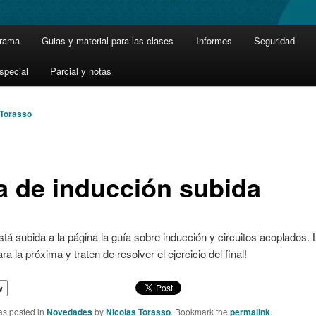
grama
Guias y material para las clases
Informes
Seguridad
special
Parcial y notas
 Torasso
a de inducción subida
stá subida a la página la guía sobre inducción y circuitos acoplados. 
ra la próxima y traten de resolver el ejercicio del final!
w
as posted in
Novedades
by
Nicolas Torasso
. Bookmark the
permalink
.