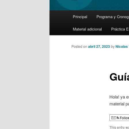
Main
Principal
Programa y Crono
Skip
menu
Material adicional
Práctica E
to
primary
Posted on
abril 27, 2023
by
Nicolas
content
Guí
Hola! ya e
material pa
Follo
This entry w