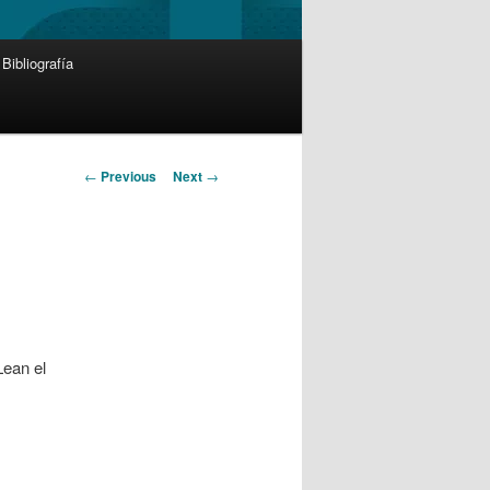
Bibliografía
Post
←
Previous
Next
→
navigation
Lean el