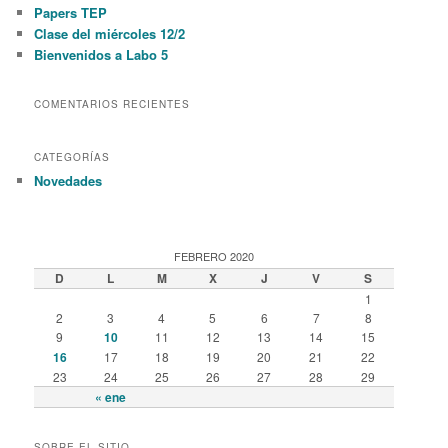
c
Papers TEP
h
Clase del miércoles 12/2
Bienvenidos a Labo 5
COMENTARIOS RECIENTES
CATEGORÍAS
Novedades
FEBRERO 2020
D
L
M
X
J
V
S
1
2
3
4
5
6
7
8
9
10
11
12
13
14
15
16
17
18
19
20
21
22
23
24
25
26
27
28
29
« ene
SOBRE EL SITIO