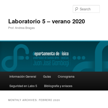
Sear
Laboratorio 5 – verano 2020
Prof. Andrea Bragas
Main
Información General
Guías
Cronograma
Skip
Skip
menu
Seguridad en Labo 5
Bibliografía y enlaces
to
to
primary
secondary
MONTHLY ARCHIVES:
FEBRERO 2020
content
content