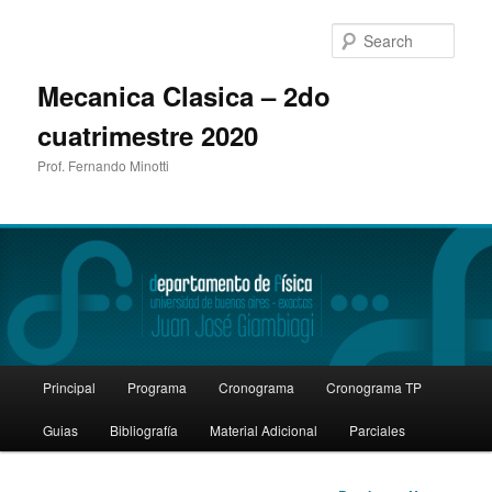
Sear
Mecanica Clasica – 2do
cuatrimestre 2020
Prof. Fernando Minotti
Main
Principal
Programa
Cronograma
Cronograma TP
Skip
menu
Guias
Bibliografía
Material Adicional
Parciales
to
primary