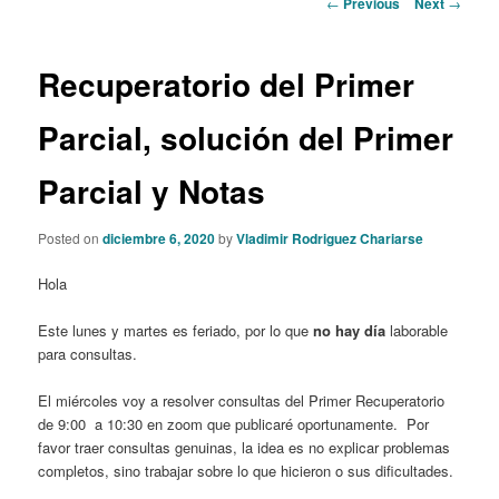
Post
←
Previous
Next
→
navigation
content
Recuperatorio del Primer
Parcial, solución del Primer
Parcial y Notas
Posted on
diciembre 6, 2020
by
Vladimir Rodriguez Chariarse
Hola
Este lunes y martes es feriado, por lo que
no hay día
laborable
para consultas.
El miércoles voy a resolver consultas del Primer Recuperatorio
de 9:00 a 10:30 en zoom que publicaré oportunamente. Por
favor traer consultas genuinas, la idea es no explicar problemas
completos, sino trabajar sobre lo que hicieron o sus dificultades.