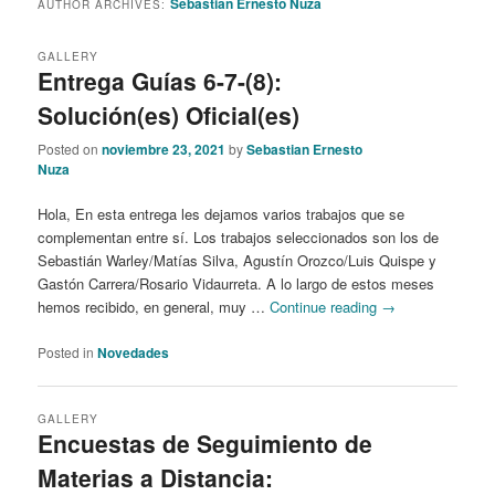
Sebastian Ernesto Nuza
AUTHOR ARCHIVES:
content
content
GALLERY
Entrega Guías 6-7-(8):
Solución(es) Oficial(es)
Posted on
noviembre 23, 2021
by
Sebastian Ernesto
Nuza
Hola, En esta entrega les dejamos varios trabajos que se
complementan entre sí. Los trabajos seleccionados son los de
Sebastián Warley/Matías Silva, Agustín Orozco/Luis Quispe y
Gastón Carrera/Rosario Vidaurreta. A lo largo de estos meses
hemos recibido, en general, muy …
Continue reading
→
Posted in
Novedades
GALLERY
Encuestas de Seguimiento de
Materias a Distancia: