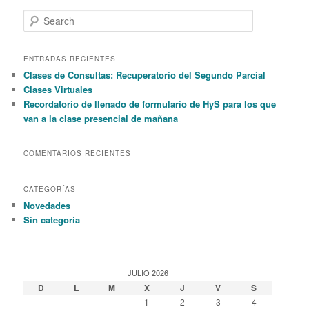
S
e
a
r
ENTRADAS RECIENTES
c
Clases de Consultas: Recuperatorio del Segundo Parcial
h
Clases Virtuales
Recordatorio de llenado de formulario de HyS para los que
van a la clase presencial de mañana
COMENTARIOS RECIENTES
CATEGORÍAS
Novedades
Sin categoría
JULIO 2026
D
L
M
X
J
V
S
1
2
3
4