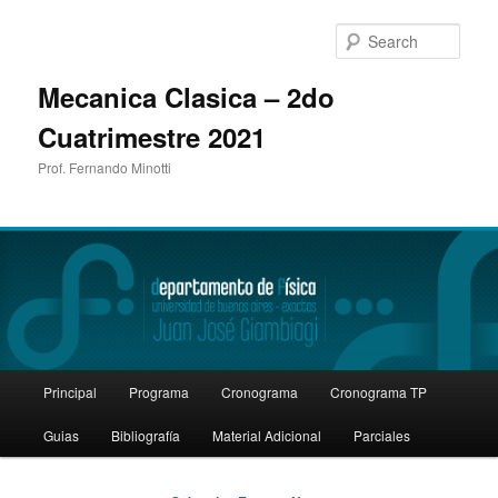
Sear
Mecanica Clasica – 2do
Cuatrimestre 2021
Prof. Fernando Minotti
Main
Principal
Programa
Cronograma
Cronograma TP
Skip
Skip
menu
Guias
Bibliografía
Material Adicional
Parciales
to
to
primary
secondary