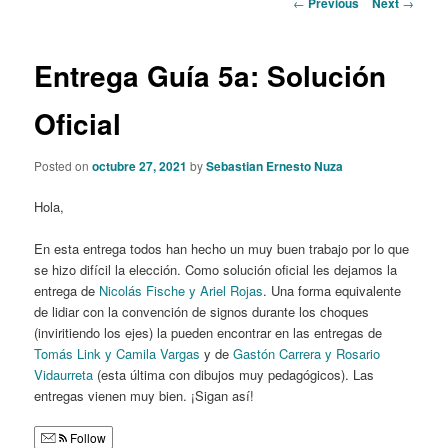
Post
←
Previous
Next
→
navigation
content
Entrega Guía 5a: Solución
Oficial
Posted on
octubre 27, 2021
by
Sebastian Ernesto Nuza
Hola,
En esta entrega todos han hecho un muy buen trabajo por lo que
se hizo difícil la elección. Como solución oficial les dejamos la
entrega de
Nicolás Fische y Ariel Rojas
. Una forma equivalente
de lidiar con la convención de signos durante los choques
(inviritiendo los ejes) la pueden encontrar en las entregas de
Tomás Link y Camila Vargas
y de
Gastón Carrera y Rosario
Vidaurreta
(esta última con dibujos muy pedagógicos). Las
entregas vienen muy bien. ¡Sigan así!
Follow