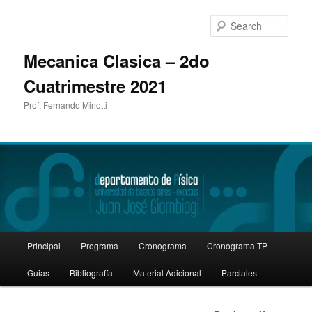
Sear
Mecanica Clasica – 2do
Cuatrimestre 2021
Prof. Fernando Minotti
Main
Principal
Programa
Cronograma
Cronograma TP
Skip
menu
Guias
Bibliografía
Material Adicional
Parciales
to
primary