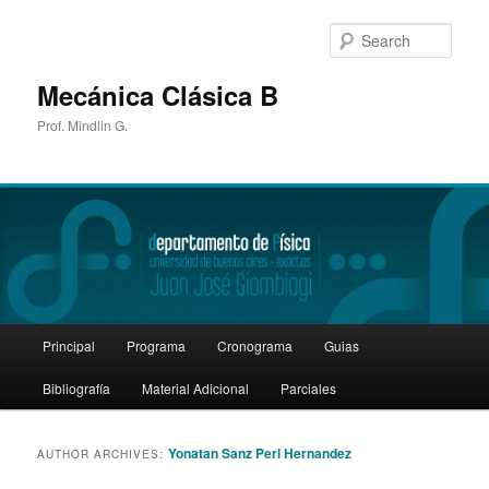
Sear
Mecánica Clásica B
Prof. Mindlin G.
Main
Principal
Programa
Cronograma
Guias
Skip
Skip
menu
Bibliografía
Material Adicional
Parciales
to
to
primary
secondary
Yonatan Sanz Perl Hernandez
AUTHOR ARCHIVES:
content
content