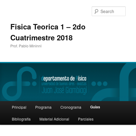
Sear
Fisica Teorica 1 – 2do
Cuatrimestre 2018
Prof. Pablo Mininni
Main
Guías
Principal
Programa
Cronograma
Skip
menu
Bibliografía
Material Adicional
Parciales
to
primary