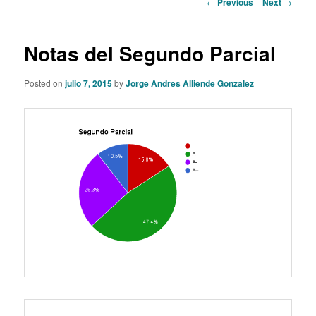
Post
←
Previous
Next
→
navigation
content
Notas del Segundo Parcial
Posted on
julio 7, 2015
by
Jorge Andres Alliende Gonzalez