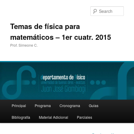
Sear
Temas de física para
matemáticos – 1er cuatr. 2015
Prof. Simeone C.
Main
Principal
Programa
Cronograma
Guias
Skip
menu
Bibliografía
Material Adicional
Parciales
to
primary