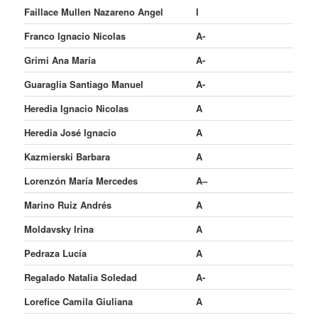
Faillace Mullen Nazareno Angel
I
Franco Ignacio Nicolas
A-
Grimi Ana María
A-
Guaraglia Santiago Manuel
A-
Heredia Ignacio Nicolas
A
Heredia José Ignacio
A
Kazmierski Barbara
A
Lorenzón María Mercedes
A–
Marino Ruiz Andrés
A
Moldavsky Irina
A
Pedraza Lucía
A
Regalado Natalia Soledad
A-
Lorefice Camila Giuliana
A