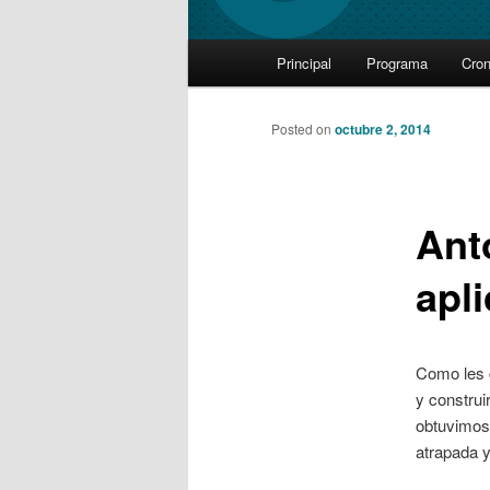
Main
Principal
Programa
Cro
Skip
menu
to
Posted on
octubre 2, 2014
primary
Ant
content
apl
Como les 
y construi
obtuvimos 
atrapada y