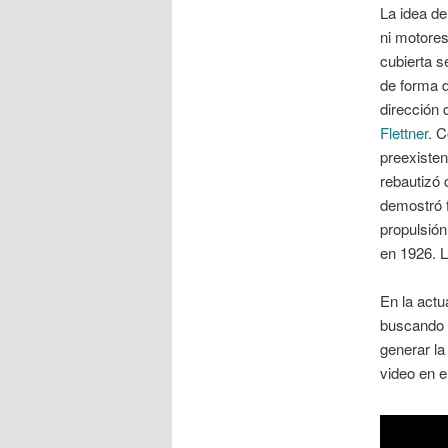
La idea de
ni motores,
cubierta s
de forma d
dirección
Flettner
. C
preexisten
rebautizó
demostró 
propulsió
en 1926. L
En la actu
buscando e
generar la
video en e