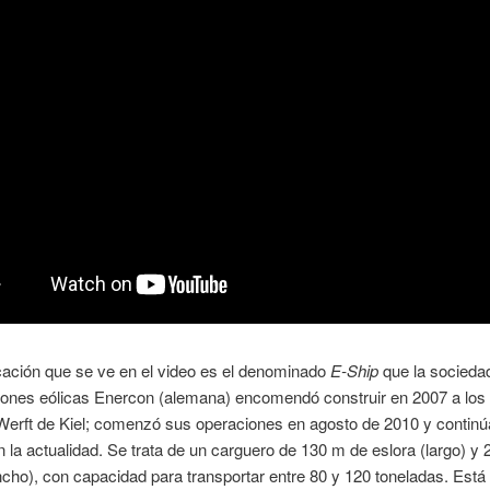
ación que se ve en el video es el denominado
E-Ship
que la socieda
ones eólicas Enercon (alemana) encomendó construir en 2007 a los a
Werft de Kiel; comenzó sus operaciones en agosto de 2010 y continú
en la actualidad. Se trata de un carguero de 130 m de eslora (largo) y 
ho), con capacidad para transportar entre 80 y 120 toneladas. Está