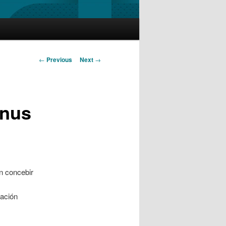
Post
←
Previous
Next
→
navigation
gnus
n concebir
lación