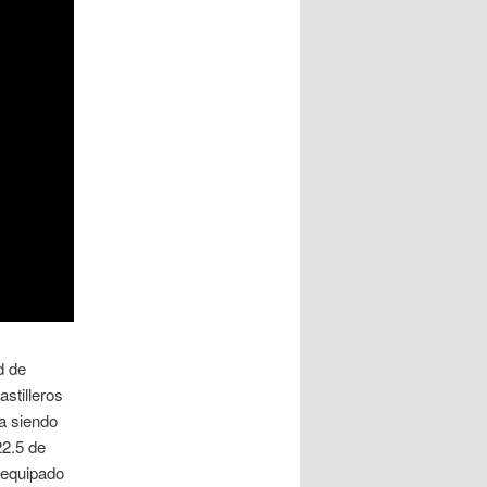
d de
stilleros
a siendo
22.5 de
 equipado