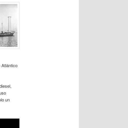
 Atlántico
diesel,
luso
plo un