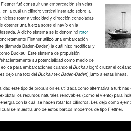
 Flettner fué construir una embarcación sin velas
 en la cuál un cilindro vertical instalado sobre la
e hiciese rotar a velocidad y dirección controladas
e obtener una fuerza sobre el navío en la
 deseada. A dicho sistema se lo denominó
rotor
oncretamente Flettner utilizó una embarcación
te (llamada Baden-Baden) la cuál hizo modificar y
 como Buckau. Este sistema de propulsión
fehacientemente su potencialidad como medio de
n eólica para embarcaciones cuando el
Buckau
logró cruzar el océano
es dejo una foto del
Buckau
(ex
Baden-Baden
) junto a estas líneas.
alidad este tipo de propulsión es utilizada como alternativa a turbinas 
xplotar los recursos naturales renovables (como el viento) para inc
 energía con la cuál se hacen rotar los cilindros. Les dejo como ejem
l cuál se muestra uno de estos barcos modernos de tipo Flettner.