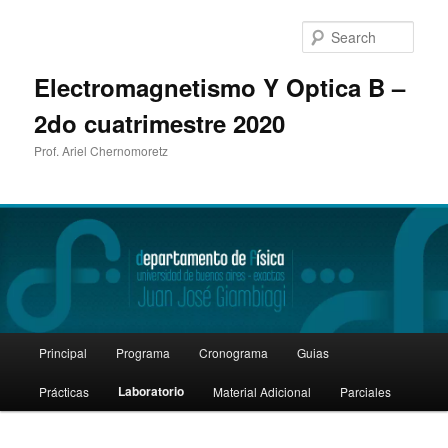
Sear
Electromagnetismo Y Optica B –
2do cuatrimestre 2020
Prof. Ariel Chernomoretz
Main
Principal
Programa
Cronograma
Guias
Skip
menu
Laboratorio
Prácticas
Material Adicional
Parciales
to
primary