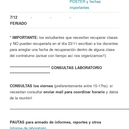
POSTER y fechas
importantes
7/12
-
-
-
FERIADO
* IMPORTANTE:
los estudiantes que necesiten recuperar clases
y NO puedan recuperarla en el día 23/11 escriban a los docentes
para arreglar una fecha de recuperación dentro de alguna clase
del contraturno (avisar con tiempo así nos organizamos!!)
**************************** CONSULTAS LABORATORIO
****************************
CONSULTAS los viernes
(preferentemente entre 15-17hs): si
necesitan consultar
enviar mail para coordinar horario
y datos
de la reunión!
**********************************************************************************
PAUTAS para armado de informes, reportes y otros
Informe de laboratorio