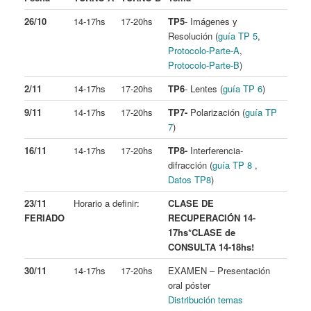
26/10
14-17hs
17-20hs
TP5
- Imágenes y
Resolución (
guía TP 5
,
Protocolo-Parte-A
,
Protocolo-Parte-B
)
2/11
14-17hs
17-20hs
TP6
- Lentes (
guía TP 6
)
9/11
14-17hs
17-20hs
TP7-
Polarización (
guía TP
7
)
16/11
14-17hs
17-20hs
TP8-
Interferencia-
difracción (
guía TP 8
,
Datos TP8
)
23/11
Horario a definir:
CLASE DE
FERIADO
RECUPERACIÓN 14-
17hs*
CLASE de
CONSULTA 14-18hs!
30/11
14-17hs
17-20hs
EXAMEN – Presentación
oral póster
Distribución temas