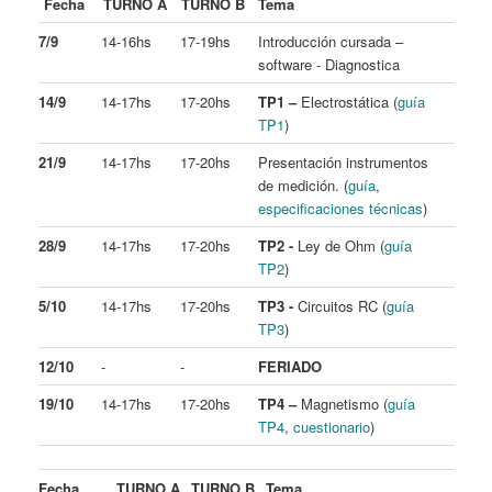
Fecha
TURNO A
TURNO B
Tema
7/9
14-16hs
17-19hs
Introducción cursada –
software - Diagnostica
14/9
14-17hs
17-20hs
TP1 –
Electrostática (
guía
TP1
)
21/9
14-17hs
17-20hs
Presentación instrumentos
de medición. (
guía
,
especificaciones técnicas
)
28/9
14-17hs
17-20hs
TP2 -
Ley de Ohm (
guía
TP2
)
5/10
14-17hs
17-20hs
TP3 -
Circuitos RC (
guía
TP3
)
12/10
-
-
FERIADO
19/10
14-17hs
17-20hs
TP4 –
Magnetismo (
guía
TP4
,
cuestionario
)
Fecha
TURNO A
TURNO B
Tema