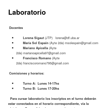
content
Laboratorio
Docentes
Lorena Sigaut
(JTP) lorena@df.uba.ar
María Sol Espain
(Ayte 2da) msolespain@gmail.com
Mariano Apicella
(Ayte
2da) marianoapicella97@gmail.com
Francísco Romano
(Ayte
2da) franciscoromano795@gmail.com
Comisiones y horarios:
Turno A: Lunes 14-17hs
Turno B: Lunes 17-20hs
Para cursar laboratorio los inscriptos en el turno deberán
estar conectados en el horario correspondiente, vía la