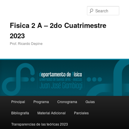
Sear
Fisica 2 A – 2do Cuatrimestre
2023
Prof. Ricardo Depine
Main
Principal
Programa
Cronograma
Guias
Skip
Skip
menu
Bibliografía
Material Adicional
Parciales
to
to
Transparencias de las teóricas 2023
primary
secondary