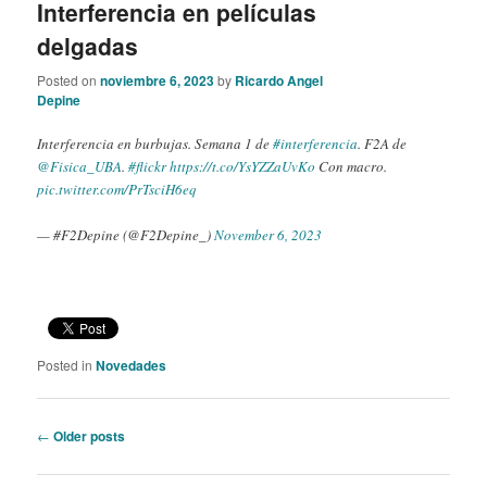
Interferencia en películas
delgadas
Posted on
noviembre 6, 2023
by
Ricardo Angel
Depine
Interferencia en burbujas. Semana 1 de
#interferencia
. F2A de
@Fisica_UBA
.
#flickr
https://t.co/YsYZZaUvKo
Con macro.
pic.twitter.com/PrTsciH6eq
— #F2Depine (@F2Depine_)
November 6, 2023
Posted in
Novedades
Post
←
Older posts
navigation