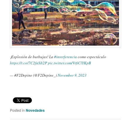
¡Explosión de burbujas! La
#interferencia
como espectáculo
https://t.co/7C2faSIi2P
pic.twitter.com/VrfiClYKpB
— #F2Depine (@F2Depine_)
November 9, 2023
Posted in
Novedades