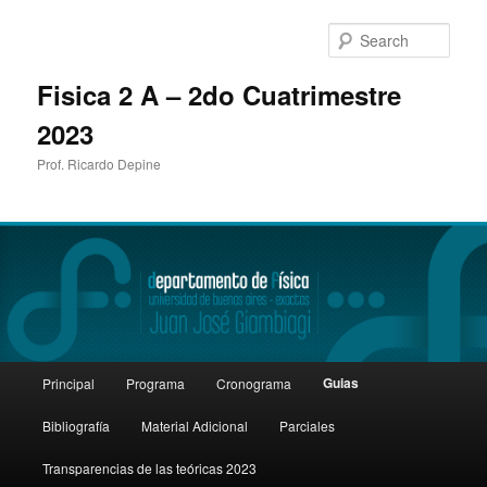
Sear
Fisica 2 A – 2do Cuatrimestre
2023
Prof. Ricardo Depine
Main
Guias
Principal
Programa
Cronograma
Skip
menu
Bibliografía
Material Adicional
Parciales
to
Transparencias de las teóricas 2023
primary