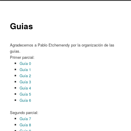
content
Guias
Agradecemos a Pablo Etchemendy por la organización de las
guías.
Primer parcial:
Guía 0
Guía 1
Guía 2
Guía 3
Guía 4
Guía 5
Guía 6
Segundo parcial:
Guía 7
Guía 8
Guía 9