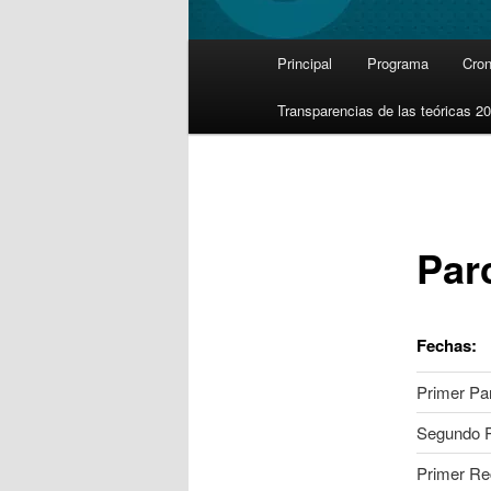
Main
Principal
Programa
Cro
Skip
menu
Transparencias de las teóricas 2
to
primary
content
Par
Fechas:
Primer Par
Segundo P
Primer Re