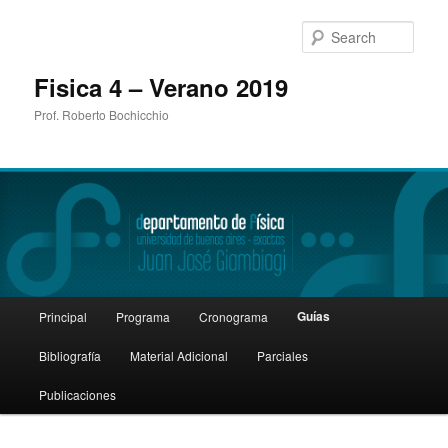
Sear
Fisica 4 – Verano 2019
Prof. Roberto Bochicchio
Main
Guías
Principal
Programa
Cronograma
Skip
menu
Bibliografía
Material Adicional
Parciales
to
Publicaciones
primary
content