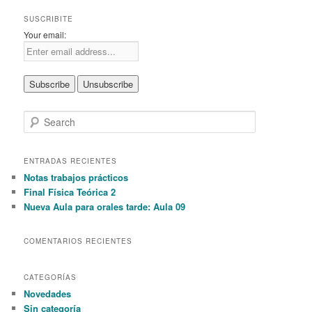
SUSCRIBITE
Your email:
S
e
a
r
ENTRADAS RECIENTES
c
Notas trabajos prácticos
h
Final Física Teórica 2
Nueva Aula para orales tarde: Aula 09
COMENTARIOS RECIENTES
CATEGORÍAS
Novedades
Sin categoría