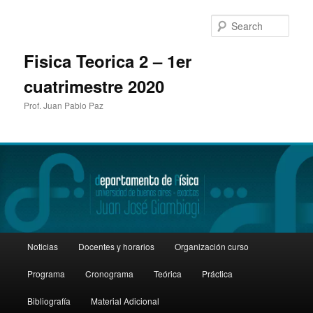
Sear
Fisica Teorica 2 – 1er
cuatrimestre 2020
Prof. Juan Pablo Paz
Main
Noticias
Docentes y horarios
Organización curso
Skip
Skip
menu
Programa
Cronograma
Teórica
Práctica
to
to
Bibliografía
Material Adicional
primary
secondary