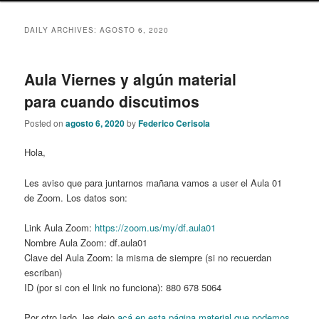
content
content
DAILY ARCHIVES:
AGOSTO 6, 2020
Aula Viernes y algún material
para cuando discutimos
Posted on
agosto 6, 2020
by
Federico Cerisola
Hola,
Les aviso que para juntarnos mañana vamos a user el Aula 01
de Zoom. Los datos son:
Link Aula Zoom:
https://zoom.us/my/df.aula01
Nombre Aula Zoom: df.aula01
Clave del Aula Zoom: la misma de siempre (si no recuerdan
escriban)
ID (por si con el link no funciona): 880 678 5064
Por otro lado, les dejo
acá en esta página material que podemos