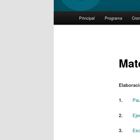
Main
Principal
Programa
Cro
Skip
menu
to
primary
Mat
content
Elaboraci
1.
Pau
2.
Eje
3.
Esc