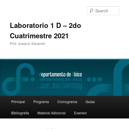
Sear
Laboratorio 1 D – 2do
Cuatrimestre 2021
Prof. Joaquín Sacanell
Main
Principal
Programa
Cronograma
Guias
Skip
Skip
menu
Bibliografía
Material Adicional
Examen
to
to
primary
secondary