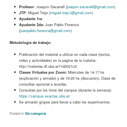
Profesor
: Joaquín Sacanell (
joaquin.sacanell@gmail.com
).
JTP
: Miguel Trejo (
miguel.trejo.l@gmail.com
)
Ayudante 1ra
:
Ayudante 2da:
Juan Pablo Fiorenza
(
juanpablo.fiorenza@gmail.com
)
Metodología de trabajo:
Publicación del material a utilizar en cada clase (textos,
video y actividades) en la página de la materia:
http://materias.df.uba.ar/l1d2021c2/
Clases Virtuales por Zoom:
Miércoles de 14-17 hs
(explicación y armado) y de 19-20 hs (discusión)
.
Clase de
consultas opcional a acordar
.
Consultas por los foros del campus (durante la semana):
https://campus.exactas.uba.ar/
Se armarán grupos para llevar a cabo los experimentos.
Posted in
Sin categoría