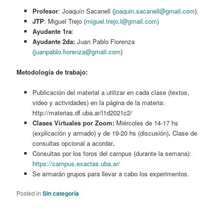
Profesor
: Joaquín Sacanell (
joaquin.sacanell@gmail.com
).
JTP
: Miguel Trejo (
miguel.trejo.l@gmail.com
)
Ayudante 1ra
:
Ayudante 2da:
Juan Pablo Fiorenza
(
juanpablo.fiorenza@gmail.com
)
Metodología de trabajo:
Publicación del material a utilizar en cada clase (textos,
video y actividades) en la página de la materia:
http://materias.df.uba.ar/l1d2021c2/
Clases Virtuales por Zoom:
Miércoles de 14-17 hs
(explicación y armado) y de 19-20 hs (discusión)
.
Clase de
consultas opcional a acordar
.
Consultas por los foros del campus (durante la semana):
https://campus.exactas.uba.ar/
Se armarán grupos para llevar a cabo los experimentos.
Posted in
Sin categoría