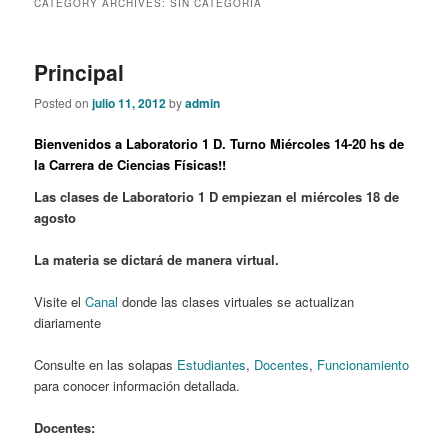
CATEGORY ARCHIVES:
SIN CATEGORÍA
content
content
Principal
Posted on
julio 11, 2012
by
admin
Bienvenidos a Laboratorio 1 D. Turno Miércoles 14-20 hs de
la Carrera de Ciencias Físicas!!
Las clases de Laboratorio 1 D empiezan el miércoles 18 de
agosto
La materia se dictará de manera virtual.
Visite el
Canal
donde las clases virtuales se actualizan
diariamente
Consulte en las solapas
Estudiantes
,
Docentes
,
Funcionamiento
para conocer información detallada.
Docentes: