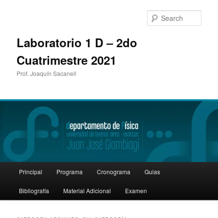
Sear
Laboratorio 1 D – 2do
Cuatrimestre 2021
Prof. Joaquín Sacanell
Main
Principal
Programa
Cronograma
Guias
Skip
Skip
menu
Bibliografía
Material Adicional
Examen
to
to
primary
secondary