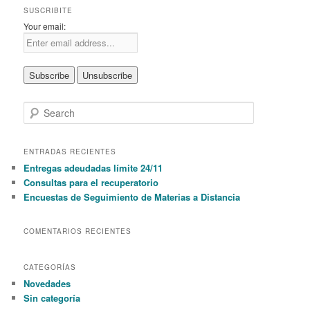
SUSCRIBITE
Your email:
S
e
a
r
ENTRADAS RECIENTES
c
Entregas adeudadas límite 24/11
h
Consultas para el recuperatorio
Encuestas de Seguimiento de Materias a Distancia
COMENTARIOS RECIENTES
CATEGORÍAS
Novedades
Sin categoría