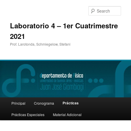
Sear
Laboratorio 4 – 1er Cuatrimestre
2021
Prof. Larotonda, Schmiegelow, Stefani
Main
Prácticas
Principal
Cronograma
Skip
menu
Prácticas Especiales
Material Adicional
to
primary