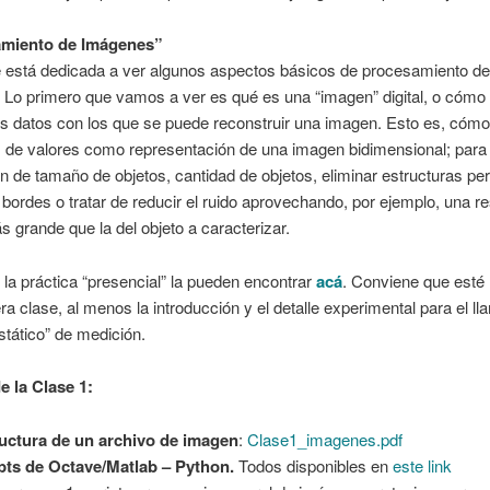
miento de Imágenes”
e está dedicada a ver algunos aspectos básicos de procesamiento de
 Lo primero que vamos a ver es qué es una “imagen” digital, o cómo
os datos con los que se puede reconstruir una imagen. Esto es, cóm
 de valores como representación de una imagen bidimensional; para 
n de tamaño de objetos, cantidad de objetos, eliminar estructuras per
bordes o tratar de reducir el ruido aprovechando, por ejemplo, una r
grande que la del objeto a caracterizar.
 la práctica “presencial” la pueden encontrar
acá
. Conviene que esté 
ra clase, al menos la introducción y el detalle experimental para el l
tático” de medición.
e la Clase 1:
uctura de un archivo de imagen
:
Clase1_imagenes.pdf
pts de Octave/Matlab – Python.
Todos disponibles en
este link