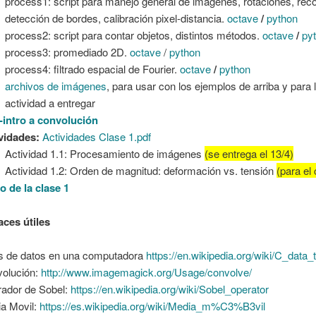
process1: script para manejo general de imágenes, rotaciones, reco
detección de bordes, calibración pixel-distancia.
octave
/
python
process2: script para contar objetos, distintos métodos.
octave
/
py
process3: promediado 2D.
octave
/
python
process4: filtrado espacial de Fourier.
octave
/
python
archivos de imágenes
, para usar con los ejemplos de arriba y para 
actividad a entregar
-intro a convolución
vidades:
Actividades Clase 1.pdf
Actividad 1.1: Procesamiento de imágenes
(se entrega el 13/4)
Actividad 1.2: Orden de magnitud: deformación vs. tensión
(para el
o de la clase 1
aces útiles
s de datos en una computadora
https://en.wikipedia.org/wiki/C_data_
olución:
http://www.imagemagick.org/Usage/convolve/
ador de Sobel:
https://en.wikipedia.org/wiki/Sobel_operator
a Movil:
https://es.wikipedia.org/wiki/Media_m%C3%B3vil