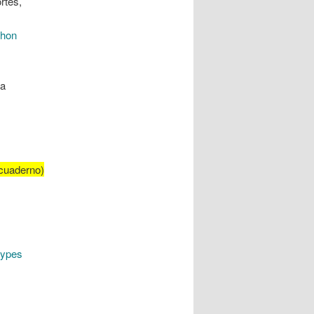
rtes,
thon
la
 cuaderno)
types