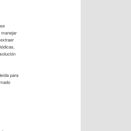
 se
o manejar
extraer
iódicas,
esolución
leída para
lamado