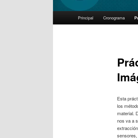
Main
Principal
Cronograma
P
Skip
menu
to
primary
Prá
content
Imá
Esta práct
los métod
material. 
nos va a s
extracción
sensores, 