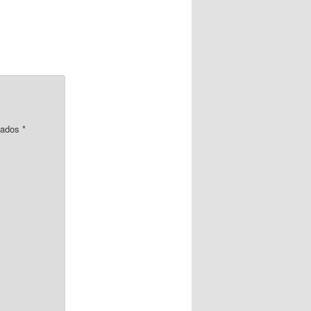
rcados
*