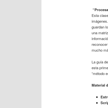
“Procesa
Esta clas
imágenes.
guardan l
una matriz
informació
reconocer 
mucho más 
La guía de
esta prime
“método es
Material d
Estr
Scri