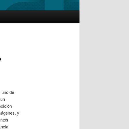
e
e uno de
 un
edición
mágenes, y
intos
ancia.