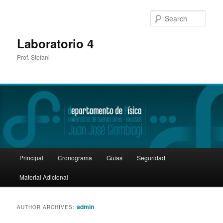
Sear
Laboratorio 4
Prof. Stefani
Main
Principal
Cronograma
Guias
Seguridad
Skip
Skip
menu
Material Adicional
to
to
primary
secondary
admin
AUTHOR ARCHIVES:
content
content