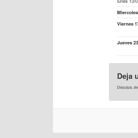
lunes 13/
Miercoles
Viernes 1
Jueves 23
Deja 
Disculpa, d