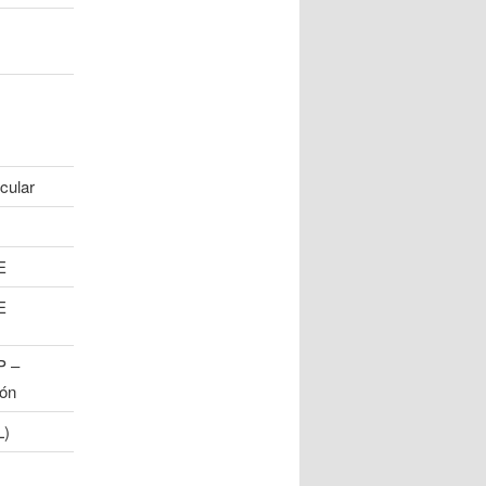
cular
E
E
P –
ión
)