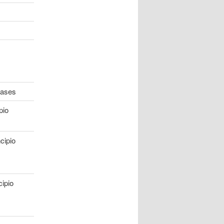
gases
pio
cipio
ipio