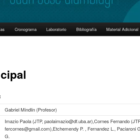
ías
Cronograma
Laboratorio
Bibliografía
Material Adicional
cipal
:
Gabriel Mindlin (Profesor)
Imazio Paola (JTP, paolaimazio@df.uba.ar),Cornes Fernando (JTP
fercornes@gmail.com),Etchemendy P. , Fernandez L., Paciaroni G
G.