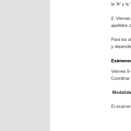
la “A” y la
2. Viernes
apellidos 
Para los 
y dependie
Exámenes 
Viernes 9 
Coordinar 
Modalida
El examen 