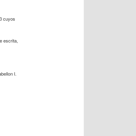
23 cuyos
e escrita,
bellon I.