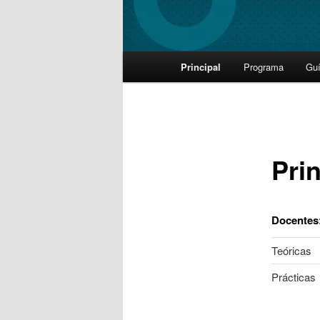
Main
Principal
Programa
Gu
Skip
menu
to
primary
Prin
content
Docentes
Teóricas
Prácticas