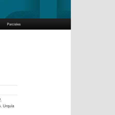
Parciales
,
. Urquía