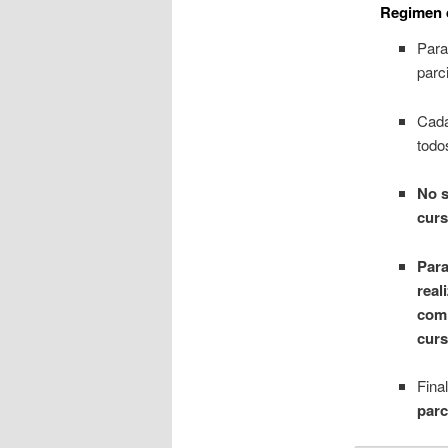
Regimen 
Para
parc
Cada
todo
No s
curs
Para
real
comi
curs
Fina
parc