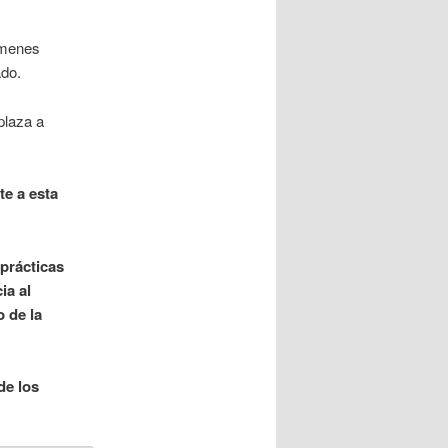
ámenes
ado.
plaza a
te a esta
 prácticas
ia al
o de la
de los