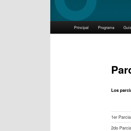
Main
Principal
Programa
Guí
Skip
menu
to
primary
Par
content
Los parci
1er Parcia
2do Parcia