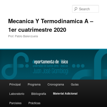
Sear
Mecanica Y Termodinamica A –
1er cuatrimestre 2020
Prof. Pablo Balenzuela
Main
Principal
Programa
Cronograma
Guías
Skip
menu
Material Adicional
Laboratorio
Bibliografía
to
Parciales
Prácticas
primary