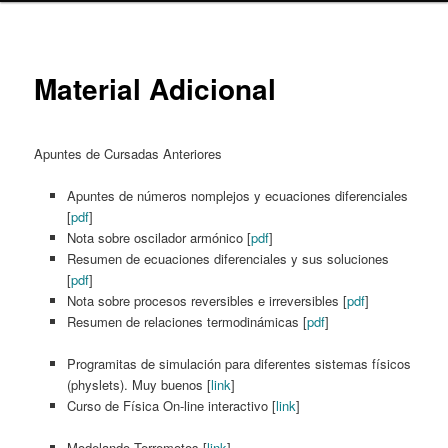
content
Material Adicional
Apuntes de Cursadas Anteriores
Apuntes de números nomplejos y ecuaciones diferenciales
[
pdf
]
Nota sobre oscilador armónico [
pdf
]
Resumen de ecuaciones diferenciales y sus soluciones
[
pdf
]
Nota sobre procesos reversibles e irreversibles [
pdf
]
Resumen de relaciones termodinámicas [
pdf
]
Programitas de simulación para diferentes sistemas físicos
(physlets). Muy buenos [
link
]
Curso de Física On-line interactivo [
link
]
Modelando Terremotos [
link
]