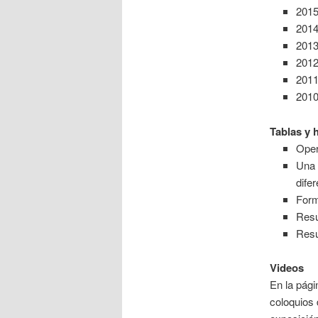
201
201
201
201
201
201
Tablas y 
Oper
Una 
dife
Form
Resu
Resu
Videos
En la pág
coloquios 