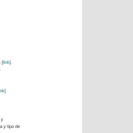
 [
link
].
s
ink
]
 y
a y tipo de