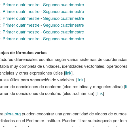
5:
Primer cuatrimestre
-
Segundo cuatrimestre
4:
Primer cuatrimestre
-
Segundo cuatrimestre
3:
Primer cuatrimestre
-
Segundo cuatrimestre
2:
Primer cuatrimestre
-
Segundo cuatrimestre
1:
Primer cuatrimestre
-
Segundo cuatrimestre
0:
Primer cuatrimestre
-
Segundo cuatrimestre
hojas de fórmulas varias
adores diferenciales escritos según varios sistemas de coordenadas
tabla muy completa de unidades, identidades vectoriales, operadore
renciales y otras expresiones útiles [
link
].
ulas útiles para separación de variables. [
link
]
men de condiciones de contorno (electrostática y magnetostática) [
l
men de condiciones de contorno (electrodinámica) [
link
]
ina
pirsa.org
pueden encontrar una gran cantidad de videos de cursos
dictados en el Perimeter Institute. Pueden filtrar su búsqueda por tem