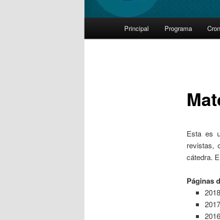
Main
Principal
Programa
Cro
Skip
menu
to
primary
Mat
content
Esta es u
revistas,
cátedra. E
Páginas d
201
201
201