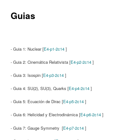
content
Guias
- Guia 1: Nuclear [
E4-p1-2c14
]
- Guia 2: Cinemática Relativista [
E4-p2-2c14
]
- Guia 3: Isospin [
E4-p3-2c14
]
- Guia 4: SU(2), SU(3), Quarks [
E4-p4-2c14
]
- Guia 5: Ecuación de Dirac [
E4-p5-2c14
]
- Guia 6: Helicidad y Electrodinámica [
E4-p6-2c14
]
- Guia 7: Gauge Symmetry [
E4-p7-2c14
]