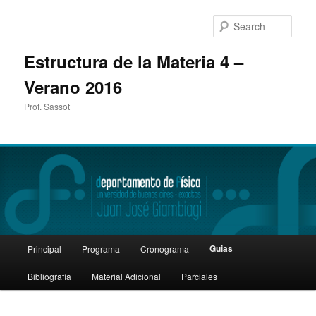
Sear
Estructura de la Materia 4 –
Verano 2016
Prof. Sassot
Main
Guias
Principal
Programa
Cronograma
Skip
menu
Bibliografía
Material Adicional
Parciales
to
primary