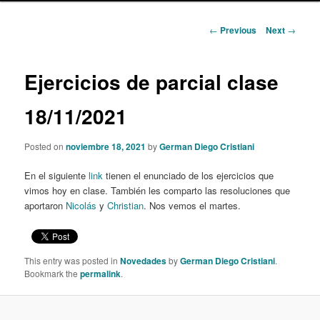
content
Post
←
Previous
Next
→
navigation
Ejercicios de parcial clase
18/11/2021
Posted on
noviembre 18, 2021
by
German Diego Cristiani
En el siguiente
link
tienen el enunciado de los ejercicios que
vimos hoy en clase. También les comparto las resoluciones que
aportaron
Nicolás
y
Christian
. Nos vemos el martes.
This entry was posted in
Novedades
by
German Diego Cristiani
.
Bookmark the
permalink
.