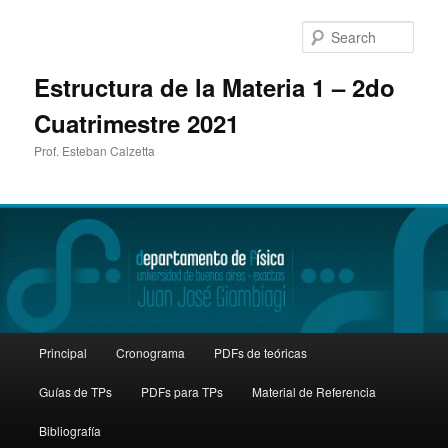
Sear
Estructura de la Materia 1 – 2do
Cuatrimestre 2021
Prof. Esteban Calzetta
Main
Principal
Cronograma
PDFs de teóricas
Skip
menu
Guías de TPs
PDFs para TPs
Material de Referencia
to
Bibliografía
primary