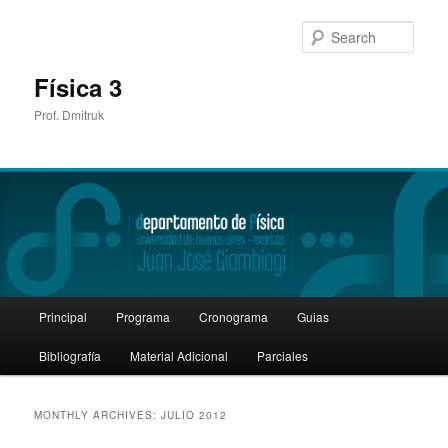
Sear
Física 3
Prof. Dmitruk
Main
Principal
Programa
Cronograma
Guias
Skip
Skip
menu
Bibliografía
Material Adicional
Parciales
to
to
primary
secondary
MONTHLY ARCHIVES:
JULIO 2012
content
content