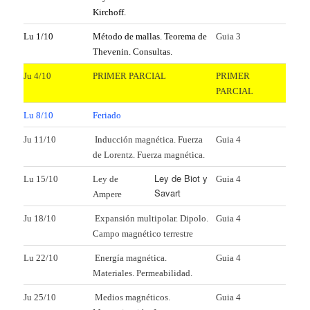
Kirchoff.
Lu 1/10
Método de mallas. Teorema de
Guia 3
Thevenin. Consultas.
Ju 4/10
PRIMER PARCIAL
PRIMER
PARCIAL
Lu 8/10
Feriado
Ju 11/10
Inducción magnética. Fuerza
Guia 4
de Lorentz. Fuerza magnética.
Ley de Biot y
Lu 15/10
Ley de
Guia 4
Savart
Ampere
Ju 18/10
Expansión multipolar. Dipolo.
Guia 4
Campo magnético terrestre
Lu 22/10
Energía magnética.
Guia 4
Materiales. Permeabilidad.
Ju 25/10
Medios magnéticos.
Guia 4