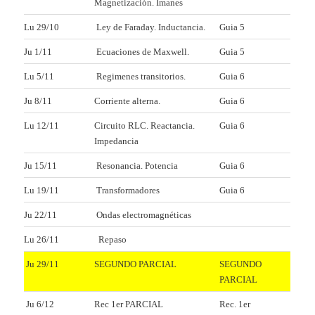
Magnetización. Imanes
Lu 29/10
Ley de Faraday. Inductancia.
Guia 5
Ju 1/11
Ecuaciones de Maxwell.
Guia 5
Lu 5/11
Regimenes transitorios.
Guia 6
Ju 8/11
Corriente alterna.
Guia 6
Lu 12/11
Circuito RLC. Reactancia.
Guia 6
Impedancia
Ju 15/11
Resonancia. Potencia
Guia 6
Lu 19/11
Transformadores
Guia 6
Ju 22/11
Ondas electromagnéticas
Lu 26/11
Repaso
Ju 29/11
SEGUNDO PARCIAL
SEGUNDO
PARCIAL
Ju 6/12
Rec 1er PARCIAL
Rec. 1er