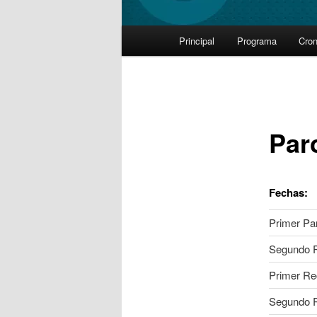
Main
Principal
Programa
Cro
Skip
menu
to
primary
Par
content
Fechas:
Primer Par
Segundo P
Primer Re
Segundo R