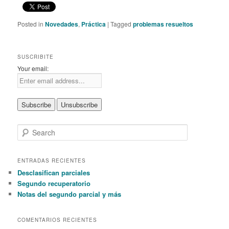
Posted in
Novedades
,
Práctica
|
Tagged
problemas resueltos
SUSCRIBITE
Your email:
S
e
a
r
ENTRADAS RECIENTES
c
Desclasifican parciales
h
Segundo recuperatorio
Notas del segundo parcial y más
COMENTARIOS RECIENTES