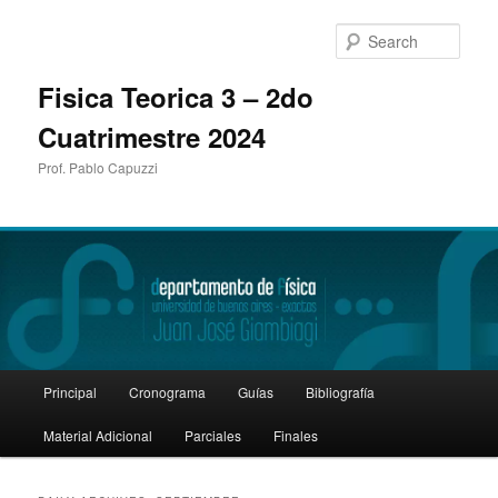
Sear
Fisica Teorica 3 – 2do
Cuatrimestre 2024
Prof. Pablo Capuzzi
Main
Principal
Cronograma
Guías
Bibliografía
Skip
Skip
menu
Material Adicional
Parciales
Finales
to
to
primary
secondary